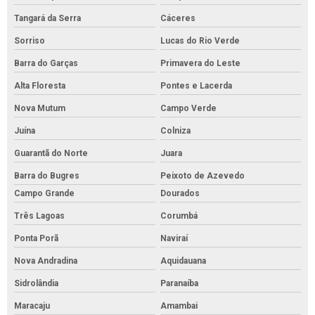
Tangará da Serra
Cáceres
Sorriso
Lucas do Rio Verde
Barra do Garças
Primavera do Leste
Alta Floresta
Pontes e Lacerda
Nova Mutum
Campo Verde
Juína
Colniza
Guarantã do Norte
Juara
Barra do Bugres
Peixoto de Azevedo
Campo Grande
Dourados
Três Lagoas
Corumbá
Ponta Porã
Naviraí
Nova Andradina
Aquidauana
Sidrolândia
Paranaíba
Maracaju
Amambai