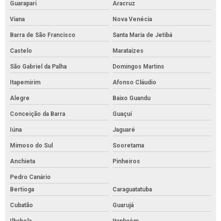
Guarapari
Aracruz
Viana
Nova Venécia
Barra de São Francisco
Santa Maria de Jetibá
Castelo
Marataízes
São Gabriel da Palha
Domingos Martins
Itapemirim
Afonso Cláudio
Alegre
Baixo Guandu
Conceição da Barra
Guaçuí
Iúna
Jaguaré
Mimoso do Sul
Sooretama
Anchieta
Pinheiros
Pedro Canário
Bertioga
Caraguatatuba
Cubatão
Guarujá