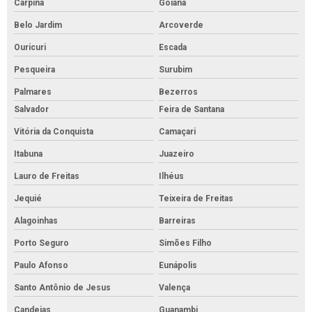
Carpina
Goiana
Belo Jardim
Arcoverde
Ouricuri
Escada
Pesqueira
Surubim
Palmares
Bezerros
Salvador
Feira de Santana
Vitória da Conquista
Camaçari
Itabuna
Juazeiro
Lauro de Freitas
Ilhéus
Jequié
Teixeira de Freitas
Alagoinhas
Barreiras
Porto Seguro
Simões Filho
Paulo Afonso
Eunápolis
Santo Antônio de Jesus
Valença
Candeias
Guanambi