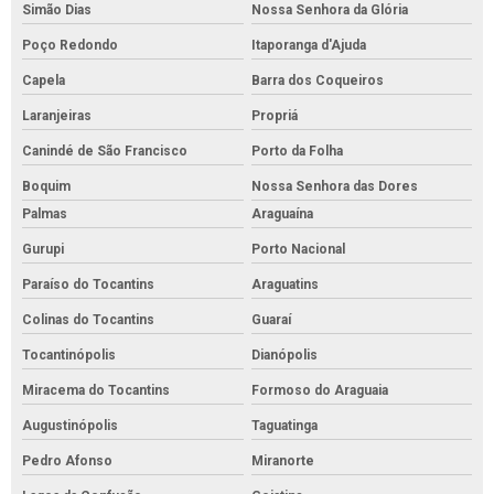
Simão Dias
Nossa Senhora da Glória
Poço Redondo
Itaporanga d'Ajuda
Capela
Barra dos Coqueiros
Laranjeiras
Propriá
Canindé de São Francisco
Porto da Folha
Boquim
Nossa Senhora das Dores
Palmas
Araguaína
Gurupi
Porto Nacional
Paraíso do Tocantins
Araguatins
Colinas do Tocantins
Guaraí
Tocantinópolis
Dianópolis
Miracema do Tocantins
Formoso do Araguaia
Augustinópolis
Taguatinga
Pedro Afonso
Miranorte