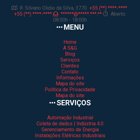
R. Silvano Olidio da Silva, 3770
+55 (**) ****-****
+55 (**) ****-****
******@*****.***.**
Aberto:
08:00h - 18:00h
MENU
Home
A S&G
Blog
Serviços
Clientes
Contato
Informações
Mapa do site
Política de Privacidade
Mapa do site
SERVIÇOS
Automação Industrial
Coleta de dados | Indústria 4.0
Gerenciamento de Energia
Instalações Elétricas Industriais