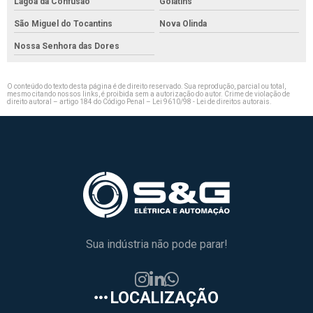
Lagoa da Confusão
Goiatins
São Miguel do Tocantins
Nova Olinda
Nossa Senhora das Dores
O conteúdo do texto desta página é de direito reservado. Sua reprodução, parcial ou total,
mesmo citando nossos links, é proibida sem a autorização do autor. Crime de violação de
direito autoral – artigo 184 do Código Penal –
Lei 9610/98 - Lei de direitos autorais
.
Sua indústria não pode parar!
LOCALIZAÇÃO