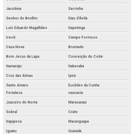
Jacobina
Serrinha
Senhor do Bonfim
Dias d'Ávila
Luís Eduardo Magalhães
Itapetinga
Irecê
Campo Formoso
Casa Nova
Brumado
Bom Jesus da Lapa
Conceição do Coité
Itamaraju
Itaberaba
Cruz das Almas
Ipirá
Santo Amaro
Euclides da Cunha
Fortaleza
caucacia
Juazeiro do Norte
Maracanaú
Sobral
Crato
Itapipoca
Maranguape
Iguatu
Quixadá