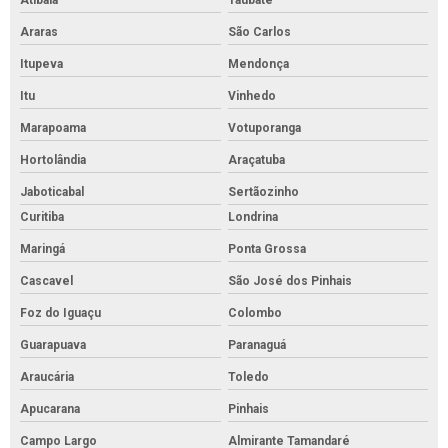
Atibaia
Taubaté
Araras
São Carlos
Itupeva
Mendonça
Itu
Vinhedo
Marapoama
Votuporanga
Hortolândia
Araçatuba
Jaboticabal
Sertãozinho
Curitiba
Londrina
Maringá
Ponta Grossa
Cascavel
São José dos Pinhais
Foz do Iguaçu
Colombo
Guarapuava
Paranaguá
Araucária
Toledo
Apucarana
Pinhais
Campo Largo
Almirante Tamandaré