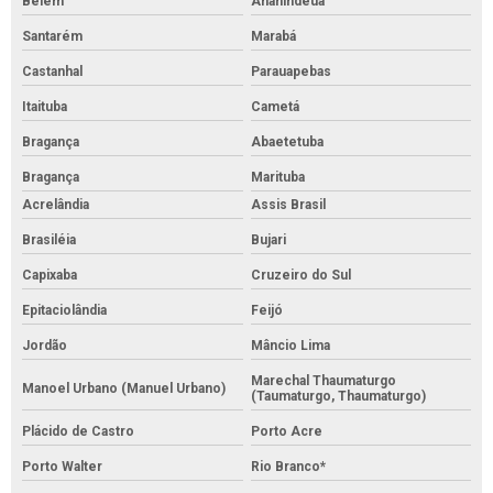
Belém
Ananindeua
Santarém
Marabá
Castanhal
Parauapebas
Itaituba
Cametá
Bragança
Abaetetuba
Bragança
Marituba
Acrelândia
Assis Brasil
Brasiléia
Bujari
Capixaba
Cruzeiro do Sul
Epitaciolândia
Feijó
Jordão
Mâncio Lima
Marechal Thaumaturgo
Manoel Urbano (Manuel Urbano)
(Taumaturgo, Thaumaturgo)
Plácido de Castro
Porto Acre
Porto Walter
Rio Branco*