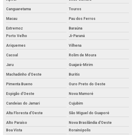
Canguaretama
Touros
Macau
Pau dos Ferros
Extremoz
Baraúna
Porto Velho
Ji-Paraná
Ariquemes
Vilhena
Cacoal
Rolim de Moura
Jaru
Guajará-Mirim
Machadinho d'Oeste
Buritis
Pimenta Bueno
Ouro Preto do Oeste
Espigão d'Oeste
Nova Mamoré
Candeias do Jamari
Cujubim
Alta Floresta d'Oeste
São Miguel do Guaporé
Alto Paraíso
Nova Brasilândia d'Oeste
Boa Vista
Rorainópolis