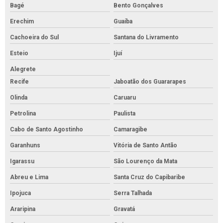
Bagé
Bento Gonçalves
Erechim
Guaíba
Cachoeira do Sul
Santana do Livramento
Esteio
Ijuí
Alegrete
Recife
Jaboatão dos Guararapes
Olinda
Caruaru
Petrolina
Paulista
Cabo de Santo Agostinho
Camaragibe
Garanhuns
Vitória de Santo Antão
Igarassu
São Lourenço da Mata
Abreu e Lima
Santa Cruz do Capibaribe
Ipojuca
Serra Talhada
Araripina
Gravatá