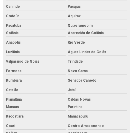
Canindé
Pacajus
Crateús
Aquiraz
Pacatuba
Quixeramobim
Goiânia
Aparecida de Goiânia
Anápolis
Rio Verde
Luziânia
Águas Lindas de Goiás
Valparaíso de Goiás
Trindade
Formosa
Novo Gama
Itumbiara
Senador Canedo
Catalão
Jataí
Planaltina
Caldas Novas
Manaus
Parintins
Itacoatiara
Manacapuru
Coari
Centro Amazonense