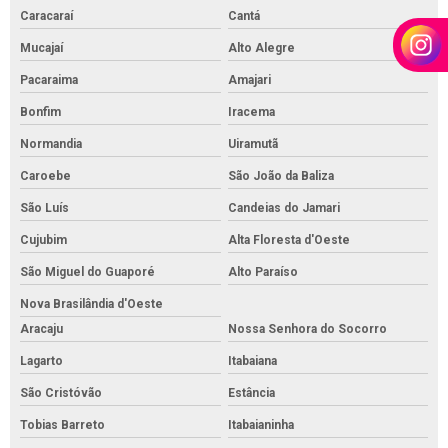
Caracaraí
Cantá
Mucajaí
Alto Alegre
Pacaraima
Amajari
Bonfim
Iracema
Normandia
Uiramutã
Caroebe
São João da Baliza
São Luís
Candeias do Jamari
Cujubim
Alta Floresta d'Oeste
São Miguel do Guaporé
Alto Paraíso
Nova Brasilândia d'Oeste
Aracaju
Nossa Senhora do Socorro
Lagarto
Itabaiana
São Cristóvão
Estância
Tobias Barreto
Itabaianinha