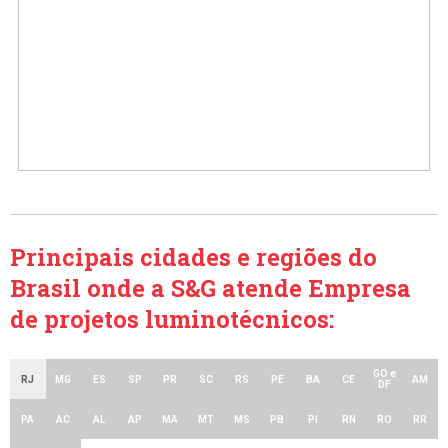
Principais cidades e regiões do
Brasil onde a S&G atende Empresa
de projetos luminotécnicos:
GO e
RJ
MG
ES
SP
PR
SC
RS
PE
BA
CE
AM
DF
PA
AC
AL
AP
MA
MT
MS
PB
PI
RN
RO
RR