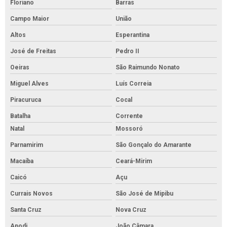
Floriano
Barras
Campo Maior
União
Altos
Esperantina
José de Freitas
Pedro II
Oeiras
São Raimundo Nonato
Miguel Alves
Luís Correia
Piracuruca
Cocal
Batalha
Corrente
Natal
Mossoró
Parnamirim
São Gonçalo do Amarante
Macaíba
Ceará-Mirim
Caicó
Açu
Currais Novos
São José de Mipibu
Santa Cruz
Nova Cruz
Apodi
João Câmara