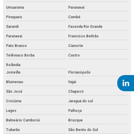
Umuarama
Paranavaí
Piraquara
Cambé
Sarandi
Fazenda Rio Grande
Paranavaí
Francisco Beltrão
Pato Branco
Cianorte
Telêmaco Borba
Castro
Rolândia
Joinville
Florianópolis
Blumenau
Itajaí
São José
Chapecó
Criciúma
Jaraguá do sul
Lages
Palhoça
Balneário Camboriú
Brusque
Tubarão
São Bento do Sul