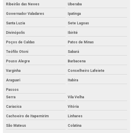
Ribeirão das Neves
Uberaba
Governador Valadares
Ipatinga
Santa Luzia
Sete Lagoas
Divinópolis
Ibirité
Poços de Caldas
Patos de Minas
Teófilo Otoni
Sabará
Pouso Alegre
Barbacena
Varginha
Conselheiro Lafeiete
Araguari
Itabira
Passos
Serra
Vila Velha
Cariacica
Vitória
Cachoeiro de Itapemirim
Linhares
São Mateus
Colatina