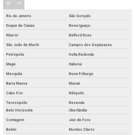
SE
TO
Rio de Janeiro
São Gonçalo
Duque de Caxias
Nova Iguaçu
Niterói
Belford Roxo
São João de Meriti
Campos dos Goytacazes
Petrópolis
Volta Redonda
Magé
Itaboraí
Mesquita
Nova Friburgo
Barra Mansa
Macaé
Cabo Frio
Nilópolis
Teresópolis
Resende
Belo Horizonte
Uberlândia
Contagem
Juiz de Fora
Betim
Montes Claros