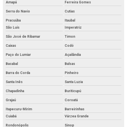
Amapá
Ferreira Gomes
Serra do Navio
Cutias
Pracuúba
Itaubal
São Luís
Imperatriz
São José de Ribamar
Timon
Caixas
Codó
Paço do Lumiar
Açailândia
Bacabal
Balsas
Barra do Corda
Pinheiro
Santa Inês
Santa Luzia
Chapadinha
Buriticupú
Grajaú
Coroatá
Itapecuru-Mirim
Barreirinhas
Cuiabá
Várzea Grande
Rondonópolis
Sinop