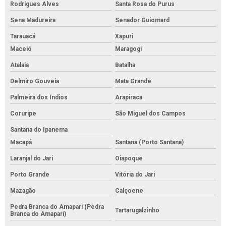
Rodrigues Alves
Santa Rosa do Purus
Sena Madureira
Senador Guiomard
Tarauacá
Xapuri
Maceió
Maragogi
Atalaia
Batalha
Delmiro Gouveia
Mata Grande
Palmeira dos Índios
Arapiraca
Coruripe
São Miguel dos Campos
Santana do Ipanema
Macapá
Santana (Porto Santana)
Laranjal do Jari
Oiapoque
Porto Grande
Vitória do Jari
Mazagão
Calçoene
Pedra Branca do Amapari (Pedra
Tartarugalzinho
Branca do Amaparí)