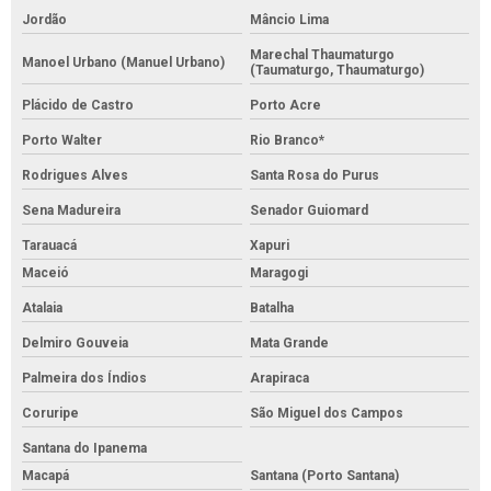
Jordão
Mâncio Lima
Marechal Thaumaturgo
Manoel Urbano (Manuel Urbano)
(Taumaturgo, Thaumaturgo)
Plácido de Castro
Porto Acre
Porto Walter
Rio Branco*
Rodrigues Alves
Santa Rosa do Purus
Sena Madureira
Senador Guiomard
Tarauacá
Xapuri
Maceió
Maragogi
Atalaia
Batalha
Delmiro Gouveia
Mata Grande
Palmeira dos Índios
Arapiraca
Coruripe
São Miguel dos Campos
Santana do Ipanema
Macapá
Santana (Porto Santana)