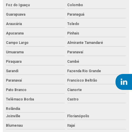
Foz do Iguaçu
Colombo
Guarapuava
Paranaguá
Araucária
Toledo
Apucarana
Pinhais
Campo Largo
Almirante Tamandaré
Umuarama
Paranavaí
Piraquara
Cambé
Sarandi
Fazenda Rio Grande
Paranavaí
Francisco Beltrão
Pato Branco
Cianorte
Telêmaco Borba
Castro
Rolândia
Joinville
Florianópolis
Blumenau
Itajaí