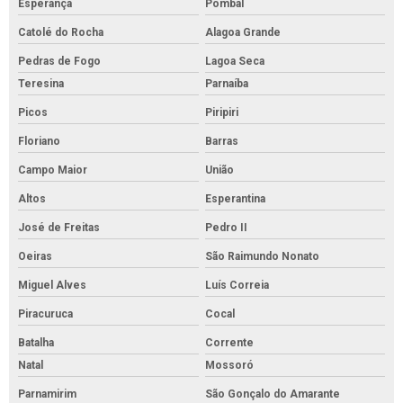
Esperança
Pombal
Catolé do Rocha
Alagoa Grande
Pedras de Fogo
Lagoa Seca
Teresina
Parnaíba
Picos
Piripiri
Floriano
Barras
Campo Maior
União
Altos
Esperantina
José de Freitas
Pedro II
Oeiras
São Raimundo Nonato
Miguel Alves
Luís Correia
Piracuruca
Cocal
Batalha
Corrente
Natal
Mossoró
Parnamirim
São Gonçalo do Amarante