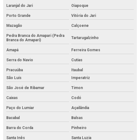
Laranjal do Jari
Oiapoque
Porto Grande
Vitória do Jari
Mazagão
Calçoene
Pedra Branca do Amapari (Pedra
Tartarugalzinho
Branca do Amaparí)
Amapá
Ferreira Gomes
Serra do Navio
Cutias
Pracuúba
Itaubal
São Luís
Imperatriz
São José de Ribamar
Timon
Caixas
Codó
Paço do Lumiar
Açailândia
Bacabal
Balsas
Barra do Corda
Pinheiro
Santa Inês
Santa Luzia