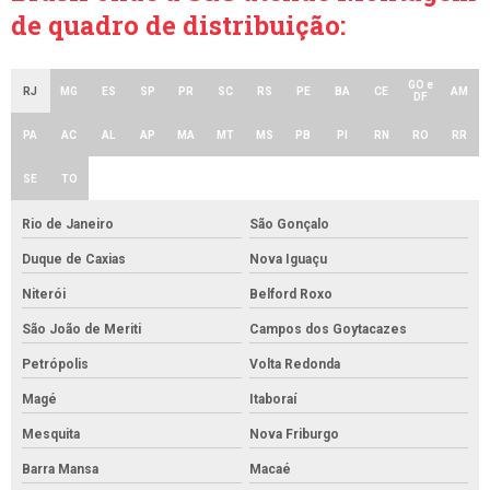
de quadro de distribuição:
GO e
RJ
MG
ES
SP
PR
SC
RS
PE
BA
CE
AM
DF
PA
AC
AL
AP
MA
MT
MS
PB
PI
RN
RO
RR
SE
TO
Rio de Janeiro
São Gonçalo
Duque de Caxias
Nova Iguaçu
Niterói
Belford Roxo
São João de Meriti
Campos dos Goytacazes
Petrópolis
Volta Redonda
Magé
Itaboraí
Mesquita
Nova Friburgo
Barra Mansa
Macaé