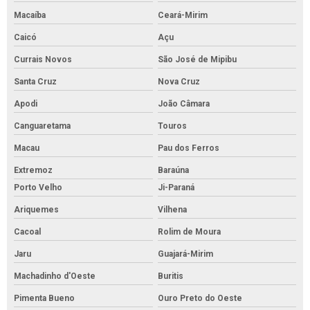
Macaíba
Ceará-Mirim
Caicó
Açu
Currais Novos
São José de Mipibu
Santa Cruz
Nova Cruz
Apodi
João Câmara
Canguaretama
Touros
Macau
Pau dos Ferros
Extremoz
Baraúna
Porto Velho
Ji-Paraná
Ariquemes
Vilhena
Cacoal
Rolim de Moura
Jaru
Guajará-Mirim
Machadinho d'Oeste
Buritis
Pimenta Bueno
Ouro Preto do Oeste