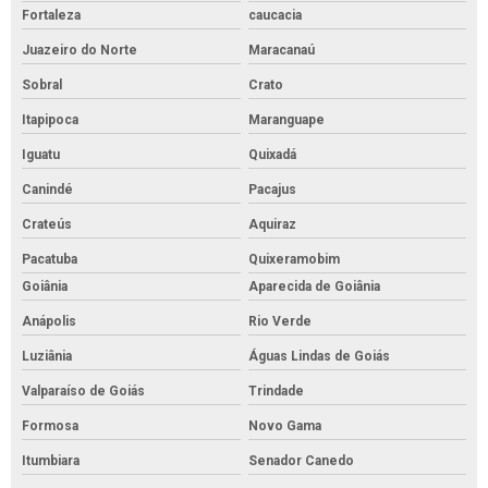
Fortaleza
caucacia
Juazeiro do Norte
Maracanaú
Sobral
Crato
Itapipoca
Maranguape
Iguatu
Quixadá
Canindé
Pacajus
Crateús
Aquiraz
Pacatuba
Quixeramobim
Goiânia
Aparecida de Goiânia
Anápolis
Rio Verde
Luziânia
Águas Lindas de Goiás
Valparaíso de Goiás
Trindade
Formosa
Novo Gama
Itumbiara
Senador Canedo