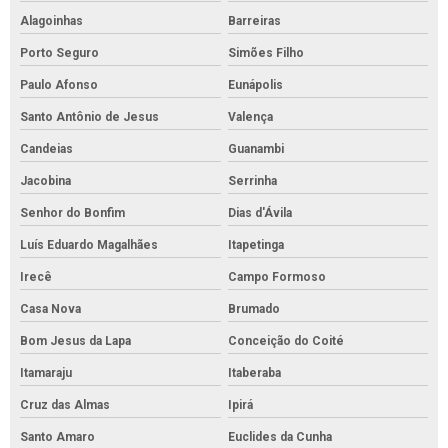
Alagoinhas
Barreiras
Porto Seguro
Simões Filho
Paulo Afonso
Eunápolis
Santo Antônio de Jesus
Valença
Candeias
Guanambi
Jacobina
Serrinha
Senhor do Bonfim
Dias d'Ávila
Luís Eduardo Magalhães
Itapetinga
Irecê
Campo Formoso
Casa Nova
Brumado
Bom Jesus da Lapa
Conceição do Coité
Itamaraju
Itaberaba
Cruz das Almas
Ipirá
Santo Amaro
Euclides da Cunha