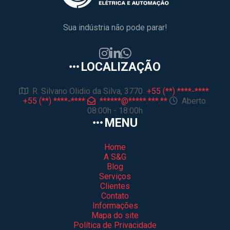
Sua indústria não pode parar!
LOCALIZAÇÃO
R. Silvano Olidio da Silva, 3770
+55 (**) ****-****
+55 (**) ****-****
******@*****.***.**
Aberto:
08:00h - 18:00h
MENU
Home
A S&G
Blog
Serviços
Clientes
Contato
Informações
Mapa do site
Política de Privacidade