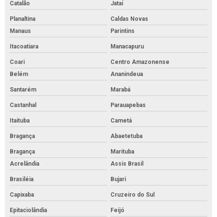
Catalão
Jataí
Planaltina
Caldas Novas
Manaus
Parintins
Itacoatiara
Manacapuru
Coari
Centro Amazonense
Belém
Ananindeua
Santarém
Marabá
Castanhal
Parauapebas
Itaituba
Cametá
Bragança
Abaetetuba
Bragança
Marituba
Acrelândia
Assis Brasil
Brasiléia
Bujari
Capixaba
Cruzeiro do Sul
Epitaciolândia
Feijó