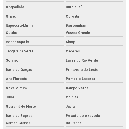
Chapadinha
Buriticupú
Grajaú
Coroatá
Itapecuru-Mirim
Barreirinhas
Cuiabá
Várzea Grande
Rondonópolis
Sinop
Tangará da Serra
Cáceres
Sorriso
Lucas do Rio Verde
Barra do Garças
Primavera do Leste
Alta Floresta
Pontes e Lacerda
Nova Mutum
Campo Verde
Juína
Colniza
Guarantã do Norte
Juara
Barra do Bugres
Peixoto de Azevedo
Campo Grande
Dourados