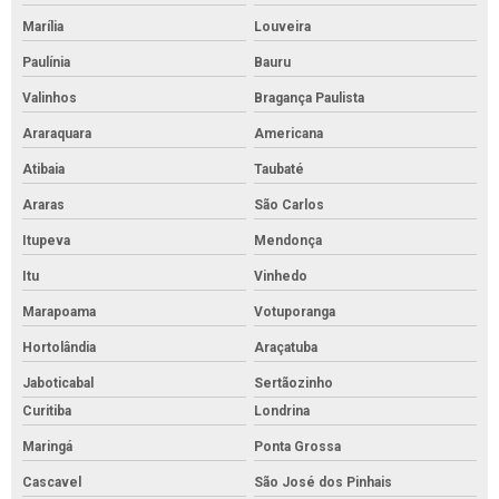
Marília
Louveira
Paulínia
Bauru
Valinhos
Bragança Paulista
Araraquara
Americana
Atibaia
Taubaté
Araras
São Carlos
Itupeva
Mendonça
Itu
Vinhedo
Marapoama
Votuporanga
Hortolândia
Araçatuba
Jaboticabal
Sertãozinho
Curitiba
Londrina
Maringá
Ponta Grossa
Cascavel
São José dos Pinhais