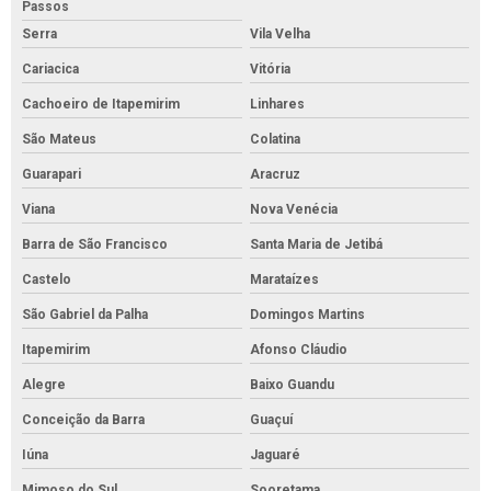
Passos
Serra
Vila Velha
Cariacica
Vitória
Cachoeiro de Itapemirim
Linhares
São Mateus
Colatina
Guarapari
Aracruz
Viana
Nova Venécia
Barra de São Francisco
Santa Maria de Jetibá
Castelo
Marataízes
São Gabriel da Palha
Domingos Martins
Itapemirim
Afonso Cláudio
Alegre
Baixo Guandu
Conceição da Barra
Guaçuí
Iúna
Jaguaré
Mimoso do Sul
Sooretama