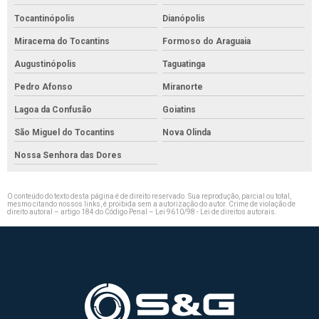
Tocantinópolis
Dianópolis
Miracema do Tocantins
Formoso do Araguaia
Augustinópolis
Taguatinga
Pedro Afonso
Miranorte
Lagoa da Confusão
Goiatins
São Miguel do Tocantins
Nova Olinda
Nossa Senhora das Dores
O conteúdo do texto desta página é de direito reservado. Sua reprodução, parcial ou total,
mesmo citando nossos links, é proibida sem a autorização do autor. Crime de violação de
direito autoral – artigo 184 do Código Penal –
Lei 9610/98 - Lei de direitos autorais
.