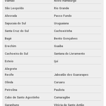
Viamão
Novo Hamburgo
São Leopoldo
Rio Grande
Alvorada
Passo Fundo
Sapucaia do Sul
Uruguaiana
Santa Cruz do Sul
Cachoeirinha
Bagé
Bento Gonçalves
Erechim
Guaíba
Cachoeira do Sul
Santana do Livramento
Esteio
Ijuí
Alegrete
Recife
Jaboatão dos Guararapes
Olinda
Caruaru
Petrolina
Paulista
Cabo de Santo Agostinho
Camaragibe
Garanhuns
Vitória de Santo Antão