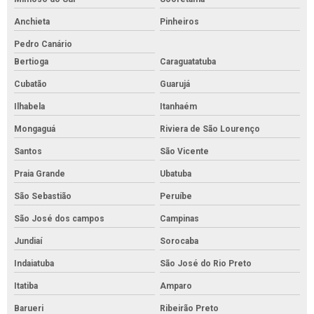
Anchieta
Pinheiros
Pedro Canário
Bertioga
Caraguatatuba
Cubatão
Guarujá
Ilhabela
Itanhaém
Mongaguá
Riviera de São Lourenço
Santos
São Vicente
Praia Grande
Ubatuba
São Sebastião
Peruíbe
São José dos campos
Campinas
Jundiaí
Sorocaba
Indaiatuba
São José do Rio Preto
Itatiba
Amparo
Barueri
Ribeirão Preto