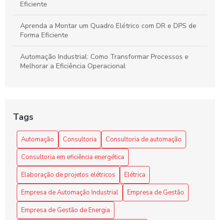
Eficiente
Aprenda a Montar um Quadro Elétrico com DR e DPS de
Forma Eficiente
Automação Industrial: Como Transformar Processos e
Melhorar a Eficiência Operacional
Automação Industrial: Impulsione a Eficiência e
Produtividade na Sua Indústria
Tags
Benefícios da automação industrial para otimizar processos
e reduzir custos na sua empresa
Automação
Consultoria
Consultoria de automação
Como a Consultoria de Automação Pode Revolucionar Seu
Consultoria em eficiência energética
Negócio
Elaboração de projetos elétricos
Elétrica
Como a Programação de Máquinas Industriais Revoluciona
a Produção
Empresa de Automação Industrial
Empresa de Gestão
Empresa de Gestão de Energia
Como a Programação de Máquinas Industriais Revoluciona