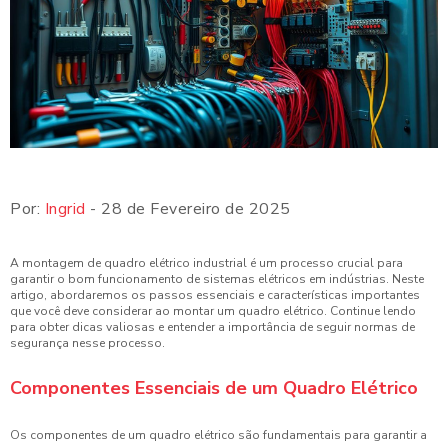
Por:
Ingrid
- 28 de Fevereiro de 2025
A montagem de quadro elétrico industrial é um processo crucial para
garantir o bom funcionamento de sistemas elétricos em indústrias. Neste
artigo, abordaremos os passos essenciais e características importantes
que você deve considerar ao montar um quadro elétrico. Continue lendo
para obter dicas valiosas e entender a importância de seguir normas de
segurança nesse processo.
Componentes Essenciais de um Quadro Elétrico
Os componentes de um quadro elétrico são fundamentais para garantir a