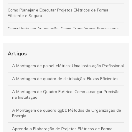
Como Planejar e Executar Projetos Elétricos de Forma
Eficiente e Segura
Consultoria em Automação: Como Transformar Processos e
Impulsionar Resultados Empresariais
Automação Industrial: Impulsione a Eficiência e Produtividade
na Sua Indústria
Artigos
Transforme Seu Negócio e Maximize a Eficiência com
A Montagem de painel elétrico: Uma Instalação Profissional
Consultoria em Automação
A Montagem de quadro de distribuição: Fluxos Eficientes
Guia Definitivo para Criar Projetos Elétricos Sustentáveis e de
Alta Eficiência
A Montagem de Quadro Elétrico: Como alcançar Precisão
na Instalação
A Montagem de quadro qgbt: Métodos de Organização de
Energia
Aprenda a Elaboração de Projetos Elétricos de Forma