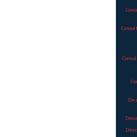
Consu
Consult
Consult
Co
De 
Descu
Descu