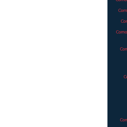
Como
Com
Como 
Com
C
Com