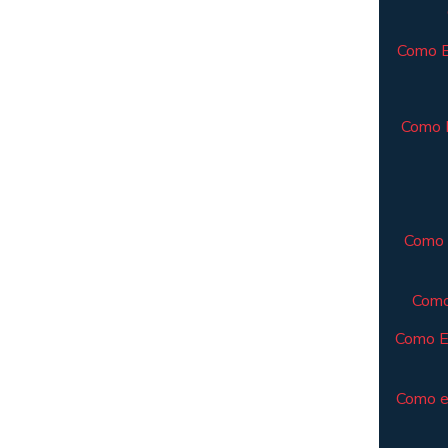
Como El
Como E
Como 
Como
Como E
Como e