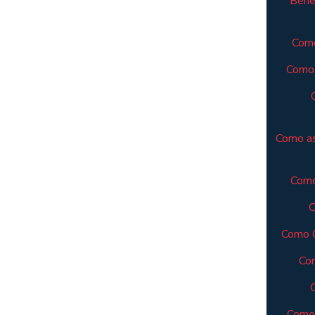
Benef
Como
Como 
Como as
Como
C
Como C
Com
Como 