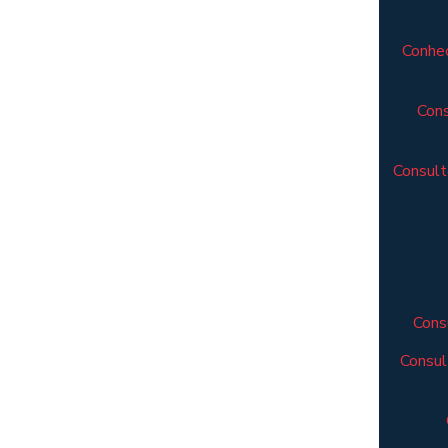
Conheç
Cons
Consult
Cons
Consul