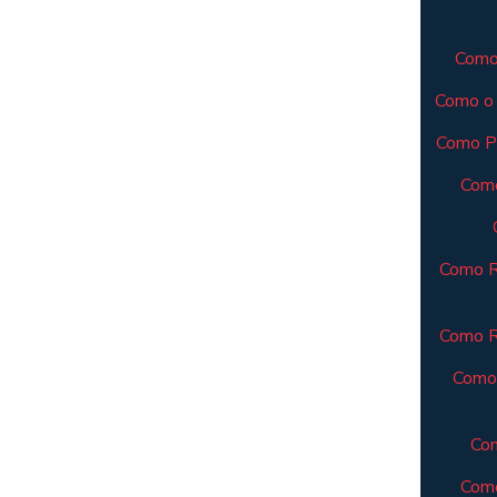
Como 
Como o 
Como Pl
Como
Como R
Como Re
Como 
Com
Como