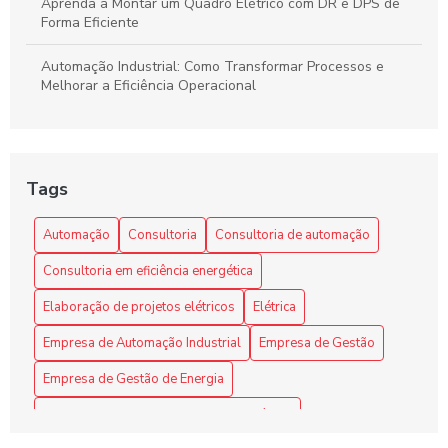
Aprenda a Montar um Quadro Elétrico com DR e DPS de
Forma Eficiente
Automação Industrial: Como Transformar Processos e
Melhorar a Eficiência Operacional
Automação Industrial: Impulsione a Eficiência e
Produtividade na Sua Indústria
Tags
Benefícios da automação industrial para otimizar processos
e reduzir custos na sua empresa
Automação
Consultoria
Consultoria de automação
Como a Consultoria de Automação Pode Revolucionar Seu
Consultoria em eficiência energética
Negócio
Elaboração de projetos elétricos
Elétrica
Como a Programação de Máquinas Industriais Revoluciona
a Produção
Empresa de Automação Industrial
Empresa de Gestão
Empresa de Gestão de Energia
Como a Programação de Máquinas Industriais Revoluciona
a Produtividade
Empresa de Montagem de Quadro Elétrico
Como as Empresas de Gestão de Energia Elétrica Estão