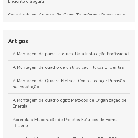
Eficiente e Segura
Consultoria em Automação: Como Transformar Processos e
Impulsionar Resultados Empresariais
Automação Industrial: Impulsione a Eficiência e Produtividade
na Sua Indústria
Artigos
Transforme Seu Negócio e Maximize a Eficiência com
A Montagem de painel elétrico: Uma Instalação Profissional
Consultoria em Automação
A Montagem de quadro de distribuição: Fluxos Eficientes
Guia Definitivo para Criar Projetos Elétricos Sustentáveis e de
Alta Eficiência
A Montagem de Quadro Elétrico: Como alcançar Precisão
na Instalação
A Montagem de quadro qgbt: Métodos de Organização de
Energia
Aprenda a Elaboração de Projetos Elétricos de Forma
Eficiente