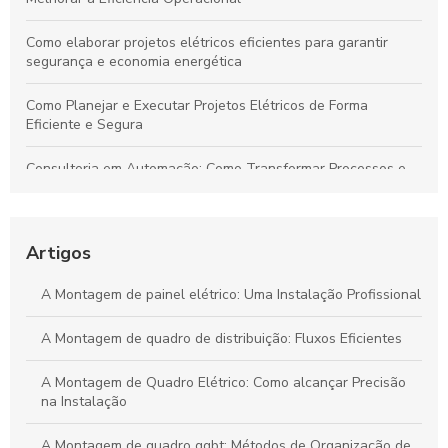
Como elaborar projetos elétricos eficientes para garantir
segurança e economia energética
Como Planejar e Executar Projetos Elétricos de Forma
Eficiente e Segura
Consultoria em Automação: Como Transformar Processos e
Impulsionar Resultados Empresariais
Automação Industrial: Impulsione a Eficiência e Produtividade
na Sua Indústria
Artigos
Transforme Seu Negócio e Maximize a Eficiência com
A Montagem de painel elétrico: Uma Instalação Profissional
Consultoria em Automação
A Montagem de quadro de distribuição: Fluxos Eficientes
Guia Definitivo para Criar Projetos Elétricos Sustentáveis e de
Alta Eficiência
A Montagem de Quadro Elétrico: Como alcançar Precisão
na Instalação
A Montagem de quadro qgbt: Métodos de Organização de