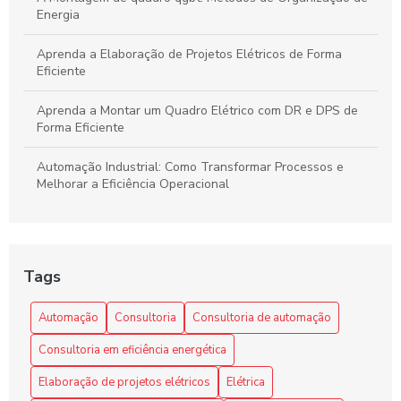
Energia
Aprenda a Elaboração de Projetos Elétricos de Forma
Eficiente
Aprenda a Montar um Quadro Elétrico com DR e DPS de
Forma Eficiente
Automação Industrial: Como Transformar Processos e
Melhorar a Eficiência Operacional
Automação Industrial: Impulsione a Eficiência e
Produtividade na Sua Indústria
Tags
Benefícios da automação industrial para otimizar processos
e reduzir custos na sua empresa
Automação
Consultoria
Consultoria de automação
Como a Consultoria de Automação Pode Revolucionar Seu
Consultoria em eficiência energética
Negócio
Elaboração de projetos elétricos
Elétrica
Como a Programação de Máquinas Industriais Revoluciona