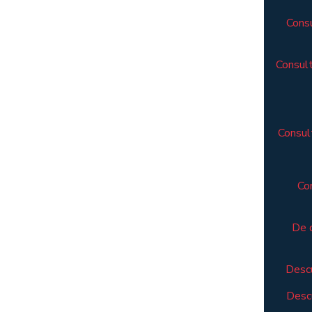
Consu
Consult
Consult
Co
De 
Descu
Descu