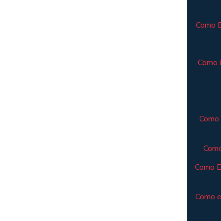
Como El
Como E
Como 
Como
Como E
Como e