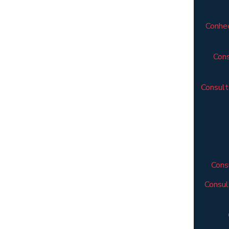
Conheç
Cons
Consult
Cons
Consul