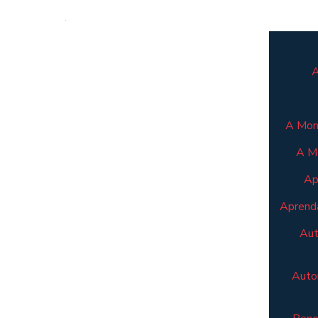
A
A Mont
A M
Ap
Aprenda
Aut
Autom