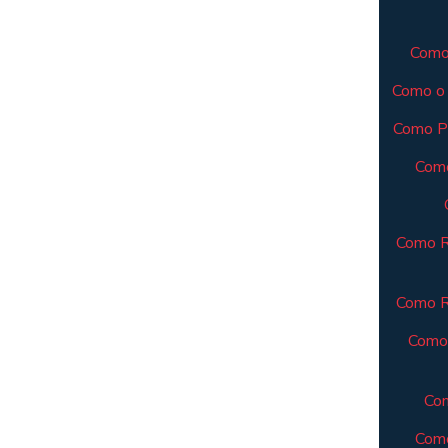
Como 
Como o 
Como Pl
Como
Como R
Como Re
Como 
Com
Como