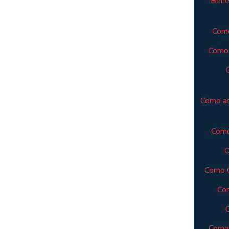
Benef
Como
Como 
Como as
Como
C
Como C
Com
Como 