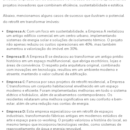
projetos inovadores que combinam eficiência, sustentabilidade e estética.
Abaixo, mencionamos alguns casos de sucesso que ilustram o potencial
do retrofit em transformar imóveis:
Empresa A:
Com um foco em sustentabilidade, a Empresa A revitalizou
um antigo edifício comercial em um centro urbano, implementando
sistemas de energia solar e soluções de isolamento térmico. O projeto
não apenas reduziu os custos operacionais em 40%, mas também
aumentou a valorização do imóvel em 30%.
Empresa B:
A Empresa B se destacou ao transformar um antigo prédio
histórico em um espaço multifuncional, que abriga escritórios, lojas e
áreas de convivência. O respeito pela arquitetura original, combinado
com inovações em tecnologia, resultou em um ambiente moderno e
atraente, mantendo o valor cultural da edificação.
Empresa C:
Famosa por seus projetos de retrofit residencial, a Empresa
C transformou um conjunto habitacional envelhecido em um espaço
moderno e eficiente. Foram implementadas melhorias em todo o sistema
elétrico e hidráulico, além de acabamentos contemporâneos. Os
residentes relataram uma melhora significativa em seu conforto e bem-
estar, além de uma redução nas contas de energia.
Empresa D:
Esta empresa especializou-se em retrofit de espaços
industriais, transformando fábricas antigas em modernos estúdios de
arte e espaço para co-working. O projeto valorizou a história do local, ao
mesmo tempo que incorporou tecnologias verdes, como sistemas de
reaproveitamento de água e energia renovável.