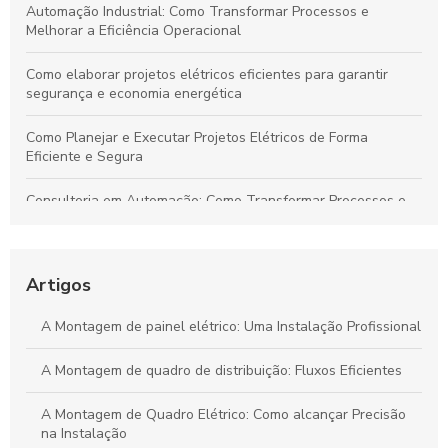
Automação Industrial: Como Transformar Processos e
Melhorar a Eficiência Operacional
Como elaborar projetos elétricos eficientes para garantir
segurança e economia energética
Como Planejar e Executar Projetos Elétricos de Forma
Eficiente e Segura
Consultoria em Automação: Como Transformar Processos e
Impulsionar Resultados Empresariais
Automação Industrial: Impulsione a Eficiência e Produtividade
na Sua Indústria
Artigos
Transforme Seu Negócio e Maximize a Eficiência com
A Montagem de painel elétrico: Uma Instalação Profissional
Consultoria em Automação
A Montagem de quadro de distribuição: Fluxos Eficientes
Guia Definitivo para Criar Projetos Elétricos Sustentáveis e de
Alta Eficiência
A Montagem de Quadro Elétrico: Como alcançar Precisão
na Instalação