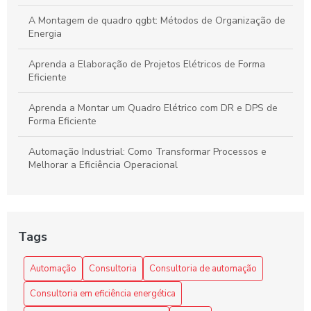
A Montagem de quadro qgbt: Métodos de Organização de
Energia
Aprenda a Elaboração de Projetos Elétricos de Forma
Eficiente
Aprenda a Montar um Quadro Elétrico com DR e DPS de
Forma Eficiente
Automação Industrial: Como Transformar Processos e
Melhorar a Eficiência Operacional
Automação Industrial: Impulsione a Eficiência e
Produtividade na Sua Indústria
Tags
Benefícios da automação industrial para otimizar processos
e reduzir custos na sua empresa
Automação
Consultoria
Consultoria de automação
Como a Consultoria de Automação Pode Revolucionar Seu
Consultoria em eficiência energética
Negócio