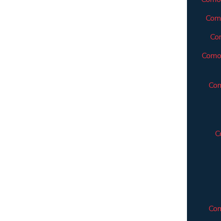
Como
Com
Como 
Com
C
Com