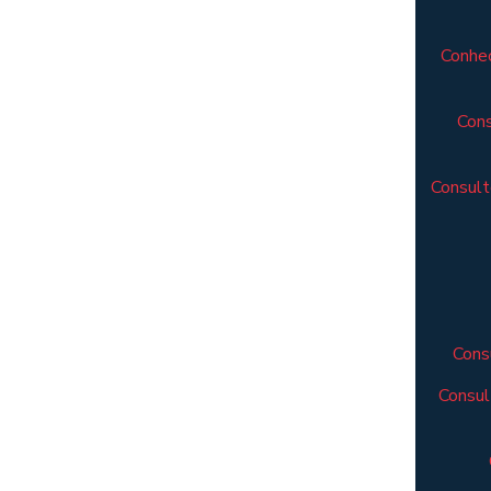
Conheç
Cons
Consult
Cons
Consul