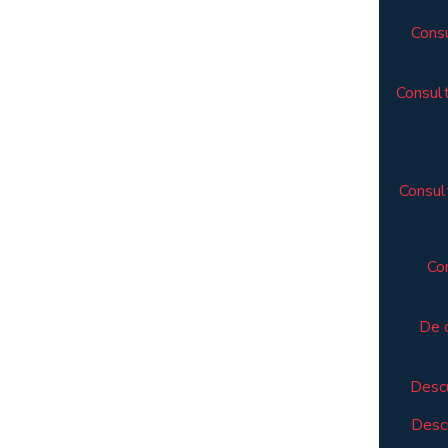
Consu
Consult
Consult
Co
De 
Descu
Descu