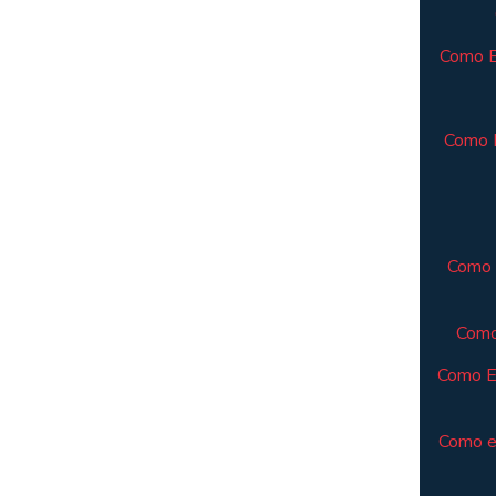
Como El
Como E
Como 
Como
Como E
Como e