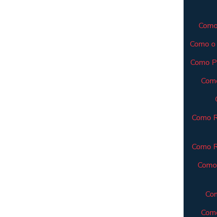
Como 
Como o 
Como Pl
Como
Como R
Como Re
Como 
Com
Como