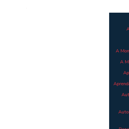
A
A Mont
A M
Ap
Aprenda
Aut
Autom