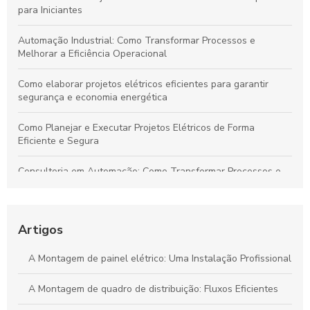
para Iniciantes
Automação Industrial: Como Transformar Processos e
Melhorar a Eficiência Operacional
Como elaborar projetos elétricos eficientes para garantir
segurança e economia energética
Como Planejar e Executar Projetos Elétricos de Forma
Eficiente e Segura
Consultoria em Automação: Como Transformar Processos e
Impulsionar Resultados Empresariais
Automação Industrial: Impulsione a Eficiência e Produtividade
na Sua Indústria
Artigos
Transforme Seu Negócio e Maximize a Eficiência com
A Montagem de painel elétrico: Uma Instalação Profissional
Consultoria em Automação
A Montagem de quadro de distribuição: Fluxos Eficientes
Guia Definitivo para Criar Projetos Elétricos Sustentáveis e de