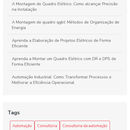
Alta Eficiência
A Montagem de Quadro Elétrico: Como alcançar Precisão
na Instalação
A Montagem de quadro qgbt: Métodos de Organização de
Energia
Aprenda a Elaboração de Projetos Elétricos de Forma
Eficiente
Aprenda a Montar um Quadro Elétrico com DR e DPS de
Forma Eficiente
Automação Industrial: Como Transformar Processos e
Melhorar a Eficiência Operacional
Automação Industrial: Impulsione a Eficiência e
Produtividade na Sua Indústria
Tags
Benefícios da automação industrial para otimizar processos
e reduzir custos na sua empresa
Automação
Consultoria
Consultoria de automação