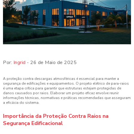
Por:
Ingrid
- 26 de Maio de 2025
A proteção contra descargas atmosféricas é essencial para manter a
segurança de edificações e equipamentos. O projeto elétrico de para-raios
é uma etapa crítica para garantir que estruturas estejam protegidas de
danos causados por raios. Elaborar um projeto eficaz envolve reunir
informações técnicas, normativas e práticas recomendadas que asseguram
a eficácia do sistema.
Importância da Proteção Contra Raios na
Segurança Edificacional