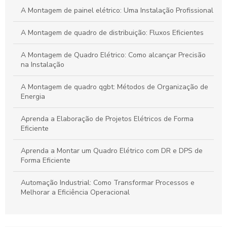
Transforme Seu Negócio e Maximize a Eficiência com
A Montagem de painel elétrico: Uma Instalação Profissional
Consultoria em Automação
A Montagem de quadro de distribuição: Fluxos Eficientes
Guia Definitivo para Criar Projetos Elétricos Sustentáveis e de
Alta Eficiência
A Montagem de Quadro Elétrico: Como alcançar Precisão
na Instalação
A Montagem de quadro qgbt: Métodos de Organização de
Energia
Aprenda a Elaboração de Projetos Elétricos de Forma
Eficiente
Aprenda a Montar um Quadro Elétrico com DR e DPS de
Forma Eficiente
Automação Industrial: Como Transformar Processos e
Melhorar a Eficiência Operacional
Automação Industrial: Impulsione a Eficiência e
Produtividade na Sua Indústria