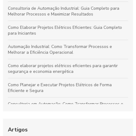
Consultoria de Automação Industrial: Guia Completo para
Melhorar Processos e Maximizar Resultados
Como Elaborar Projetos Elétricos Eficientes: Guia Completo
para Iniciantes
Automação Industrial: Como Transformar Processos e
Melhorar a Eficiência Operacional
Como elaborar projetos elétricos eficientes para garantir
segurança e economia energética
Como Planejar e Executar Projetos Elétricos de Forma
Eficiente e Segura
Consultoria em Automação: Como Transformar Processos e
Impulsionar Resultados Empresariais
Automação Industrial: Impulsione a Eficiência e Produtividade
na Sua Indústria
Artigos