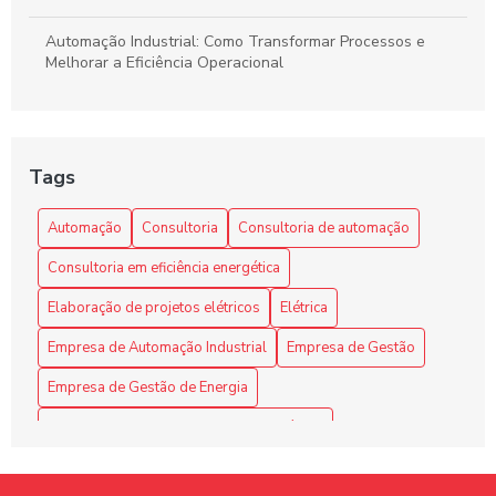
Automação Industrial: Como Transformar Processos e
Melhorar a Eficiência Operacional
Automação Industrial: Impulsione a Eficiência e
Produtividade na Sua Indústria
Tags
Benefícios da automação industrial para otimizar processos
e reduzir custos na sua empresa
Automação
Consultoria
Consultoria de automação
Como a Consultoria de Automação Pode Revolucionar Seu
Consultoria em eficiência energética
Negócio
Elaboração de projetos elétricos
Elétrica
Como a Programação de Máquinas Industriais Revoluciona
a Produção
Empresa de Automação Industrial
Empresa de Gestão
Empresa de Gestão de Energia
Como a Programação de Máquinas Industriais Revoluciona
a Produtividade
Empresa de Montagem de Quadro Elétrico
Como as Empresas de Gestão de Energia Elétrica Estão
Empresa de automação industrial
Transformando o Setor Energético