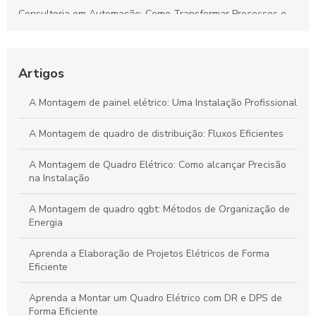
Consultoria em Automação: Como Transformar Processos e
Impulsionar Resultados Empresariais
Automação Industrial: Impulsione a Eficiência e Produtividade
na Sua Indústria
Artigos
Transforme Seu Negócio e Maximize a Eficiência com
A Montagem de painel elétrico: Uma Instalação Profissional
Consultoria em Automação
A Montagem de quadro de distribuição: Fluxos Eficientes
Guia Definitivo para Criar Projetos Elétricos Sustentáveis e de
Alta Eficiência
A Montagem de Quadro Elétrico: Como alcançar Precisão
na Instalação
A Montagem de quadro qgbt: Métodos de Organização de
Energia
Aprenda a Elaboração de Projetos Elétricos de Forma
Eficiente
Aprenda a Montar um Quadro Elétrico com DR e DPS de
Forma Eficiente