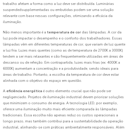
trabalho afetam a forma como a luz deve ser distribuída. Luminárias
suspendedsupplementadas ou embutidas podem ser uma solução
relevante com base nessas configurações, otimizando a eficácia da
iluminação.
Não menos importante é a
temperatura de cor
das lâmpadas. A cor da
luz pode impactar o desempenho e o conforto dos trabalhadores. Essas
lâmpadas vêm em diferentes temperaturas de cor, que variam de luz quente
a luz fria. Luzes mais quentes (como as de temperatura de 2700K a 3000K)
tendem a ser mais relaxantes e são frequentemente utilizadas em áreas de
descanso ou de refeição. Em contrapartida, luzes mais frias (ex: 4000K a
6000K) aumentam a concentração e a produtividade, sendo ideais para
áreas de trabalho. Portanto, a escolha da temperatura de cor deve estar
alinhada com o objetivo do espaço em questão.
A
eficiência energética
é outro elemento crucial que não pode ser
negligenciado. Projetos de iluminação industrial devem priorizar soluções
que minimizem o consumo de energia. A tecnologia LED, por exemplo,
oferece uma iluminação muito mais eficiente comparada às lâmpadas
tradicionais. Essa escolha não apenas reduz os custos operacionais a
longo prazo, mas também contribui para a sustentabilidade da operação
industrial, alinhando-se com práticas ambientalmente responsáveis. Além