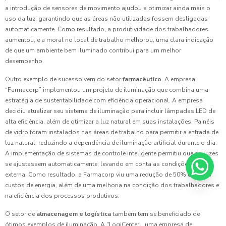
a introdução de sensores de movimento ajudou a otimizar ainda mais o
uso da luz, garantindo que as áreas não utilizadas fossem desligadas
automaticamente. Como resultado, a produtividade dos trabalhadores
aumentou, e a moral no local de trabalho melhorou, uma clara indicação
de que um ambiente bem iluminado contribui para um melhor
desempenho.
Outro exemplo de sucesso vem do setor
farmacêutico
. A empresa
“Farmacorp” implementou um projeto de iluminação que combina uma
estratégia de sustentabilidade com eficiência operacional. A empresa
decidiu atualizar seu sistema de iluminação para incluir lâmpadas LED de
alta eficiência, além de otimizar a luz natural em suas instalações. Painéis
de vidro foram instalados nas áreas de trabalho para permitir a entrada de
luz natural, reduzindo a dependência de iluminação artificial durante o dia.
A implementação de sistemas de controle inteligente permitiu que as luzes
se ajustassem automaticamente, levando em conta as condições de luz
externa. Como resultado, a Farmacorp viu uma redução de 50% em seus
custos de energia, além de uma melhoria na condição dos trabalhadores e
na eficiência dos processos produtivos.
O setor de
almacenagem e logística
também tem se beneficiado de
ótimos exemplos de iluminação. A "LogiCenter", uma empresa de