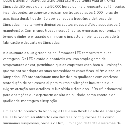
Outro benefício notável da tecnologia LED é sua
longa vida útil
. Uma
lâmpada LED pode durar até 50.000 horas ou mais, enquanto as lâmpadas
incandescentes geralmente precisam ser trocadas após 1.000 horas de
uso. Essa durabilidade não apenas reduz a frequência de trocas de
lâmpadas, mas também diminui os custos e desperdícios associados à
manutenção. Com menos trocas necessárias, as empresas economizam
tempo e dinheiro enquanto diminuem o impacto ambiental associado à
fabricação e descarte de lâmpadas.
A
qualidade da luz
gerada pelas lâmpadas LED também tem suas
vantagens. Os LEDs estão disponíveis em uma ampla gama de
temperaturas de cor, permitindo que as empresas escolham a iluminação
que melhor se adapta às suas necessidades específicas. Além disso, as
lâmpadas LED proporcionam uma luz de alta qualidade com excelente
reprodução de cor, essencial para muitas aplicações industriais que
exigem atenção aos detalhes. A luz nítida e clara dos LEDs é fundamental
para operações que dependem de alta visibilidade, como controle de
qualidade, montagem e inspeção.
Um aspecto positivo da tecnologia LED é sua
flexibilidade de aplicação
.
Os LEDs podem ser utilizados em diversas configurações, tais como
luminárias suspensas, painéis de luz, iluminação de tarefa e sistemas de