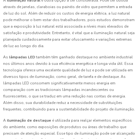
A
iluminação natural
é outra opção a ser considerada. Pode ser obtida
através de janelas, claraboias ou painéis de vidro que permitem a entrada
de luz do sol. Além de reduzir os custos de energia elétrica, a luz natural
pode melhorar o bem-estar dos trabalhadores, pois estudos demonstram
que a exposição à luz natural está associada a níveis mais elevados de
satisfação e produtividade. Entretanto, é vital que a iluminação natural seja
planejada cuidadosamente para evitar ofuscamento e variações extremas
de luz ao longo do dia.
As
lâmpadas LED
também têm ganhado destaque no ambiente industrial
nos últimos anos devido à sua eficiência energética e longa vida útil. Essa
tecnologia oferece uma excelente qualidade de luz e pode ser utilizada em
diversos tipos de iluminação, como geral, de tarefa e de destaque. As
lâmpadas LED consomem significativamente menos energia em
comparação com as tradicionais lâmpadas incandescentes ou
fluorescentes, o que se traduz em uma redução nas contas de energia.
Além disso, sua durabilidade reduz a necessidade de substituições
frequentes, contribuindo para a sustentabilidade do projeto de iluminação.
A
iluminação de destaque
é utilizada para realçar elementos específicos
do ambiente, como exposições de produtos ou áreas de trabalho que
precisam de atenção especial. Esse tipo de iluminação pode ser alcançado