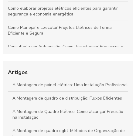
Como elaborar projetos elétricos eficientes para garantir
segurança e economia energética
Como Planejar e Executar Projetos Elétricos de Forma
Eficiente e Segura
Consultoria em Automação: Como Transformar Processos e
Impulsionar Resultados Empresariais
Automação Industrial: Impulsione a Eficiência e Produtividade
na Sua Indústria
Artigos
Transforme Seu Negócio e Maximize a Eficiência com
A Montagem de painel elétrico: Uma Instalação Profissional
Consultoria em Automação
A Montagem de quadro de distribuição: Fluxos Eficientes
Guia Definitivo para Criar Projetos Elétricos Sustentáveis e de
Alta Eficiência
A Montagem de Quadro Elétrico: Como alcançar Precisão
na Instalação
A Montagem de quadro qgbt: Métodos de Organização de