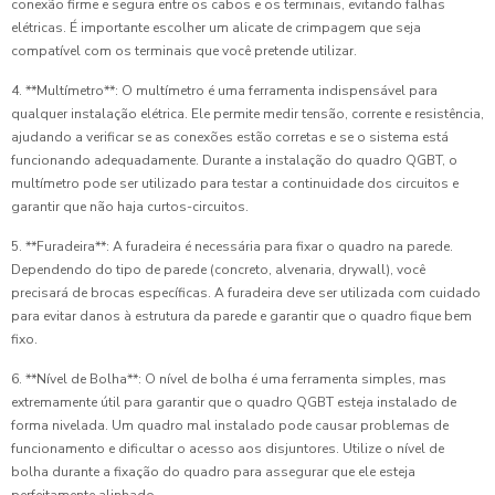
conexão firme e segura entre os cabos e os terminais, evitando falhas
elétricas. É importante escolher um alicate de crimpagem que seja
compatível com os terminais que você pretende utilizar.
4. **Multímetro**: O multímetro é uma ferramenta indispensável para
qualquer instalação elétrica. Ele permite medir tensão, corrente e resistência,
ajudando a verificar se as conexões estão corretas e se o sistema está
funcionando adequadamente. Durante a instalação do quadro QGBT, o
multímetro pode ser utilizado para testar a continuidade dos circuitos e
garantir que não haja curtos-circuitos.
5. **Furadeira**: A furadeira é necessária para fixar o quadro na parede.
Dependendo do tipo de parede (concreto, alvenaria, drywall), você
precisará de brocas específicas. A furadeira deve ser utilizada com cuidado
para evitar danos à estrutura da parede e garantir que o quadro fique bem
fixo.
6. **Nível de Bolha**: O nível de bolha é uma ferramenta simples, mas
extremamente útil para garantir que o quadro QGBT esteja instalado de
forma nivelada. Um quadro mal instalado pode causar problemas de
funcionamento e dificultar o acesso aos disjuntores. Utilize o nível de
bolha durante a fixação do quadro para assegurar que ele esteja
perfeitamente alinhado.