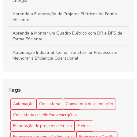
Energia
Aprenda a Elaboração de Projetos Elétricos de Forma
Eficiente
Aprenda a Montar um Quadro Elétrico com DR e DPS de
Forma Eficiente
Automação Industrial: Como Transformar Processos e
Melhorar a Eficiência Operacional
Automação Industrial: Impulsione a Eficiência e
Produtividade na Sua Indústria
Tags
Benefícios da automação industrial para otimizar processos
e reduzir custos na sua empresa
Automação
Consultoria
Consultoria de automação
Como a Consultoria de Automação Pode Revolucionar Seu
Consultoria em eficiência energética
Negócio
Elaboração de projetos elétricos
Elétrica
Como a Programação de Máquinas Industriais Revoluciona
a Produção
Empresa de Automação Industrial
Empresa de Gestão