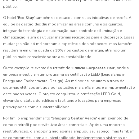
a implementação de soluções sustentáveis pode impulsionar o interesse
público.
O hotel
'Eco Stay'
também se destacou com suas iniciativas de retrofit. A
equipe de gestão decidiu modernizar as áreas comuns e os quartos,
integrando tecnologia de automação para controle de iluminação e
climatização, além de utilizar materiais reciclados para a decoração. Essas
mudanças não só melhoraram a experiência dos hóspedes, mas também
resultaram em uma queda de
30%
nos custos de energia, atraindo um
público mais consciente sobre a sustentabilidade.
Outro exemplo relevante é o retrofit do
'Edifício Corporate Hall'
, onde a
empresa investiu em um programa de certificação LEED (Leadership in
Energy and Environmental Design). As melhorias incluíram a troca de
sistemas elétricos antigos por soluções mais eficientes e a implementação
de telhados verdes. O projeto conquistou a certificação LEED Gold,
elevando o status do edifício e facilitando locações para empresas
preocupadas com a sustentabilidade.
Por fim, o empreendimento
'Shopping Center Verde'
é um exemplo de
como o retrofit pode revitalizar áreas comerciais. Após uma moderna
reestruturação, o shopping não apenas ampliou seu espaço, mas também
se comprometeu com a sustentabilidade, implementando sistemas de