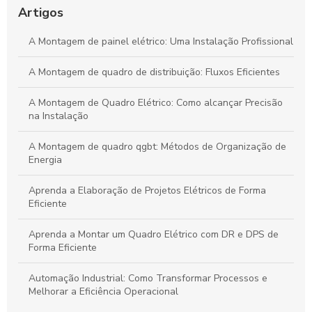
na Sua Indústria
Artigos
Transforme Seu Negócio e Maximize a Eficiência com
A Montagem de painel elétrico: Uma Instalação Profissional
Consultoria em Automação
A Montagem de quadro de distribuição: Fluxos Eficientes
Guia Definitivo para Criar Projetos Elétricos Sustentáveis e de
Alta Eficiência
A Montagem de Quadro Elétrico: Como alcançar Precisão
na Instalação
A Montagem de quadro qgbt: Métodos de Organização de
Energia
Aprenda a Elaboração de Projetos Elétricos de Forma
Eficiente
Aprenda a Montar um Quadro Elétrico com DR e DPS de
Forma Eficiente
Automação Industrial: Como Transformar Processos e
Melhorar a Eficiência Operacional