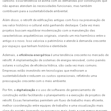
carbono. Essa tendência se alinha com as demandas por construções que
não apenas atendam às necessidades funcionais, mas também
contribuam para a sustentabilidade ambiental.
Além disso, o retrofit de edificações antigas com foco na preservação de
seu valor histórico e cultural está ganhando destaque. Cada vez mais
projetos buscam equilibrar modernização com a manutenção das
características arquitetônicas originais, criando um mix harmônico entre o
antigo e o novo. Isso valoriza o patrimônio e atende à demanda crescente
por espaços que tenham história e identidade.
Ademais, a
eficiência energética
é uma tendência crescente no mercado de
retrofit. A implementação de sistemas de energia renovável, como painéis
solares e soluções de eficiência hídrica, são cada vez mais comuns.
Empresas estão investindo em tecnologias que melhoram a
sustentabilidade e reduzem os custos operacionais, refletindo uma
preocupação crescente com o meio ambiente.
Por fim, a
digitalização
e o uso de softwares de gerenciamento de
construção estão facilitando o planejamento e a execução de projetos de
retrofit. Essas ferramentas permitem um fluxo de trabalho mais eficiente,
melhor coordenação entre equipes de trabalho e uma visualização mais
clara do projeto, tornando os processos mais ágeis e com menor margem