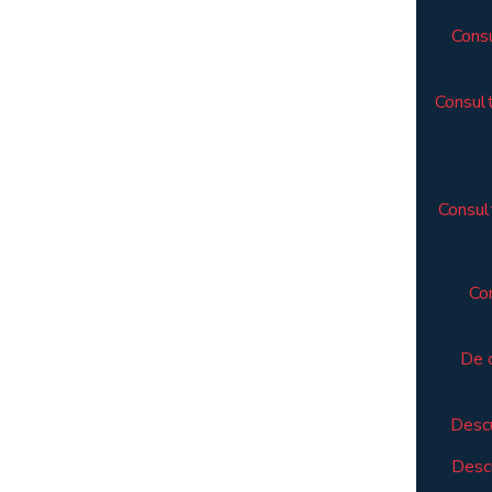
Consu
Consult
Consult
Co
De 
Descu
Descu