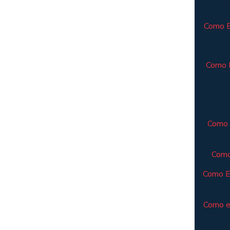
Como El
Como E
Como 
Como
Como E
Como e