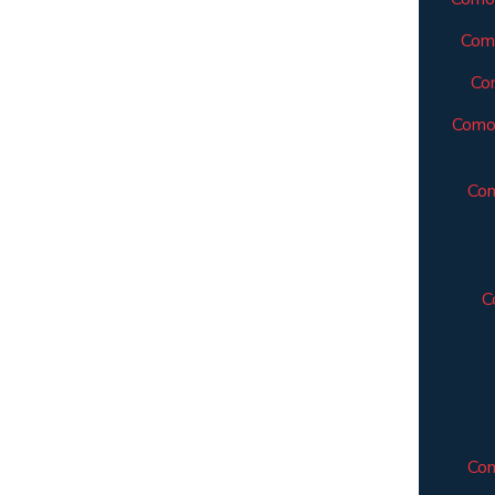
Como
Com
Como 
Com
C
Com