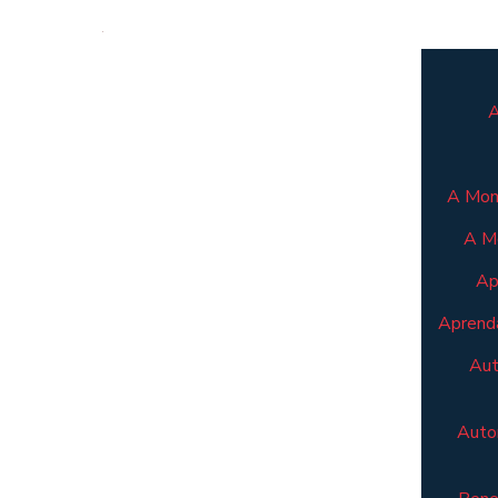
A
A Mont
A M
Ap
Aprenda
Aut
Autom