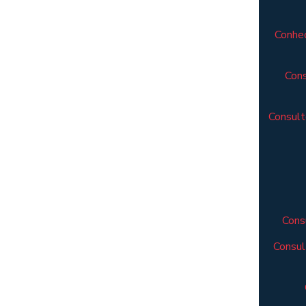
Conheç
Cons
Consult
Cons
Consul