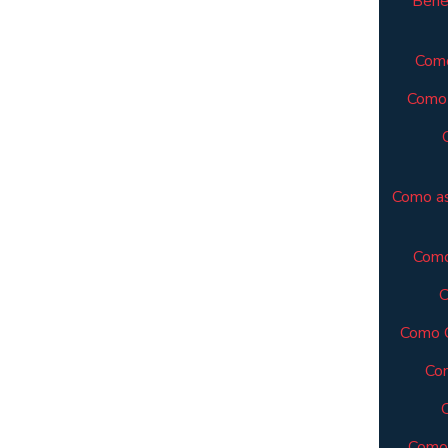
Benef
Como
Como 
Como as
Como
C
Como C
Com
Como 