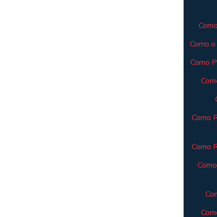
Como 
Como o 
Como Pl
Como
Como R
Como Re
Como 
Com
Como