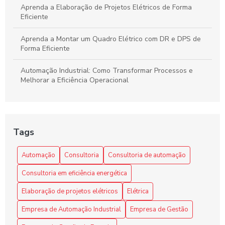
Aprenda a Elaboração de Projetos Elétricos de Forma
Eficiente
Aprenda a Montar um Quadro Elétrico com DR e DPS de
Forma Eficiente
Automação Industrial: Como Transformar Processos e
Melhorar a Eficiência Operacional
Automação Industrial: Impulsione a Eficiência e
Produtividade na Sua Indústria
Tags
Benefícios da automação industrial para otimizar processos
e reduzir custos na sua empresa
Automação
Consultoria
Consultoria de automação
Como a Consultoria de Automação Pode Revolucionar Seu
Consultoria em eficiência energética
Negócio
Elaboração de projetos elétricos
Elétrica
Como a Programação de Máquinas Industriais Revoluciona
a Produção
Empresa de Automação Industrial
Empresa de Gestão