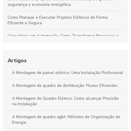
segurança e economia energética
Como Planejar e Executar Projetos Elétricos de Forma
Eficiente e Segura
Consultoria em Automação: Como Transformar Processos e
Impulsionar Resultados Empresariais
Automação Industrial: Impulsione a Eficiência e Produtividade
na Sua Indústria
Artigos
Transforme Seu Negócio e Maximize a Eficiência com
A Montagem de painel elétrico: Uma Instalação Profissional
Consultoria em Automação
A Montagem de quadro de distribuição: Fluxos Eficientes
Guia Definitivo para Criar Projetos Elétricos Sustentáveis e de
Alta Eficiência
A Montagem de Quadro Elétrico: Como alcançar Precisão
na Instalação
A Montagem de quadro qgbt: Métodos de Organização de
Energia