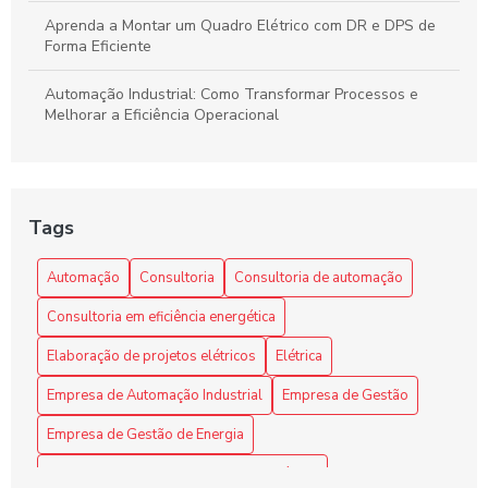
Aprenda a Montar um Quadro Elétrico com DR e DPS de
Forma Eficiente
Automação Industrial: Como Transformar Processos e
Melhorar a Eficiência Operacional
Automação Industrial: Impulsione a Eficiência e
Produtividade na Sua Indústria
Tags
Benefícios da automação industrial para otimizar processos
e reduzir custos na sua empresa
Automação
Consultoria
Consultoria de automação
Como a Consultoria de Automação Pode Revolucionar Seu
Consultoria em eficiência energética
Negócio
Elaboração de projetos elétricos
Elétrica
Como a Programação de Máquinas Industriais Revoluciona
a Produção
Empresa de Automação Industrial
Empresa de Gestão
Empresa de Gestão de Energia
Como a Programação de Máquinas Industriais Revoluciona
a Produtividade
Empresa de Montagem de Quadro Elétrico