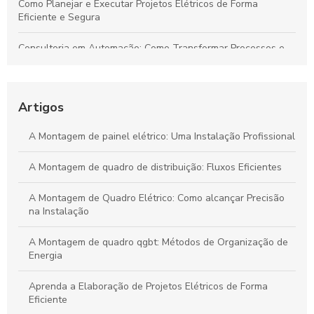
Como Planejar e Executar Projetos Elétricos de Forma
Eficiente e Segura
Consultoria em Automação: Como Transformar Processos e
Impulsionar Resultados Empresariais
Automação Industrial: Impulsione a Eficiência e Produtividade
na Sua Indústria
Artigos
Transforme Seu Negócio e Maximize a Eficiência com
A Montagem de painel elétrico: Uma Instalação Profissional
Consultoria em Automação
A Montagem de quadro de distribuição: Fluxos Eficientes
Guia Definitivo para Criar Projetos Elétricos Sustentáveis e de
Alta Eficiência
A Montagem de Quadro Elétrico: Como alcançar Precisão
na Instalação
A Montagem de quadro qgbt: Métodos de Organização de
Energia
Aprenda a Elaboração de Projetos Elétricos de Forma
Eficiente