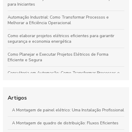
para Iniciantes
Automação Industrial: Como Transformar Processos e
Melhorar a Eficiência Operacional
Como elaborar projetos elétricos eficientes para garantir
segurança e economia energética
Como Planejar e Executar Projetos Elétricos de Forma
Eficiente e Segura
Consultoria em Automação: Como Transformar Processos e
Impulsionar Resultados Empresariais
Automação Industrial: Impulsione a Eficiência e Produtividade
na Sua Indústria
Artigos
Transforme Seu Negócio e Maximize a Eficiência com
A Montagem de painel elétrico: Uma Instalação Profissional
Consultoria em Automação
A Montagem de quadro de distribuição: Fluxos Eficientes
Guia Definitivo para Criar Projetos Elétricos Sustentáveis e de